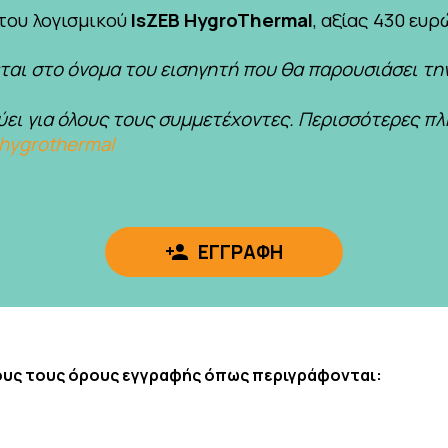
του λογισμικού
IsZEB HygroThermal
, αξίας 430 ευρ
ται στο όνομα του εισηγητή που θα παρουσιάσει τη
ύει για όλους τους συμμετέχοντες. Περισσότερες πλ
b-hygrothermal
ΕΓΓΡΑΦΗ

ους τους όρους εγγραφής όπως περιγράφονται: